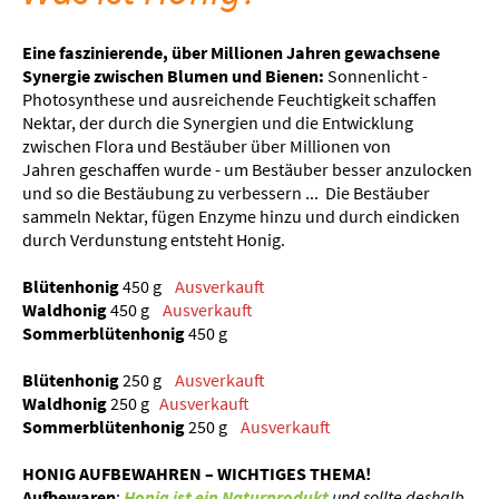
Eine faszinierende, über Millionen Jahren gewachsene
Synergie zwischen Blumen und Bienen:
Sonnenlicht -
Photosynthese und ausreichende Feuchtigkeit schaffen
Nektar, der durch die Synergien und die Entwicklung
zwischen Flora und Bestäuber über Millionen von
Jahren geschaffen wurde -
um
Bestäuber besser anzulocken
und so die Bestäubung zu
verbessern ... Die Bestäuber
sammeln Nektar, fügen Enzyme hinzu und durch eindicken
durch Verdunstung entsteht Honig.
Blütenhonig
450 g
Ausverkauft
Waldhonig
450 g
Ausverkauft
Sommerblütenhonig
450 g
Blütenhonig
250 g
Ausverkauft
Waldhonig
250 g
Ausverkauft
Sommerblütenhonig
250 g
Ausverkauft
HONIG AUFBEWAHREN –
WICHTIGES THEMA!
Aufbewaren
:
Honig ist ein Naturprodukt
und sollte deshalb