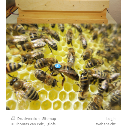
Druckversion
|
Sitemap
Login
© Thomas Van Pelt, Eglofs.
Webansicht