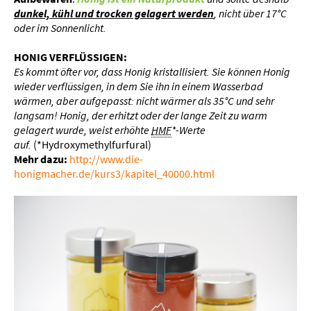
dunkel, kühl und trocken gelagert werden
, nicht über 17°C
oder im Sonnenlicht.
HONIG VERFLÜSSIGEN:
Es kommt öfter vor, dass Honig kristallisiert. Sie können Honig
wieder verflüssigen, in dem Sie ihn in einem Wasserbad
wärmen, aber aufgepasst: nicht wärmer als 35°C und sehr
langsam!
Honig, der erhitzt oder der lange Zeit zu warm
gelagert wurde, weist erhöhte
HMF
*-Werte
auf.
(*Hydroxymethylfurfural)
Mehr dazu:
http://www.die-
honigmacher.de/kurs3/kapitel_40000.html