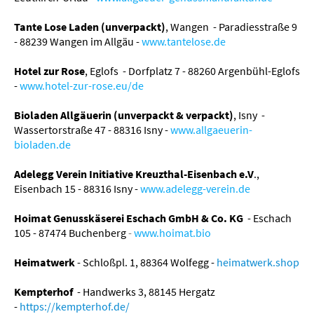
Tante Lose Laden (unverpackt)
, Wangen - Paradiesstraße 9
- 88239 Wangen im Allgäu -
www.tantelose.de
Hotel zur Rose
, Eglofs - Dorfplatz 7 - 88260 Argenbühl-Eglofs
-
www.hotel-zur-rose.eu/de
Bioladen Allgäuerin
(unverpackt & verpackt)
, Isny -
Wassertorstraße 47 - 88316 Isny -
www.allgaeuerin-
bioladen.de
Adelegg Verein Initiative Kreuzthal-Eisenbach e.V
.,
Eisenbach 15 - 88316 Isny -
www.adelegg-verein.de
Hoimat Genusskäserei Eschach GmbH & Co. KG
- Eschach
105 - 87474 Buchenberg
-
www.hoimat.bio
Heimatwerk
- Schloßpl. 1, 88364 Wolfegg -
heimatwerk.shop
Kempterhof
-
Handwerks 3, 88145 Hergatz
-
https://kempterhof.de/