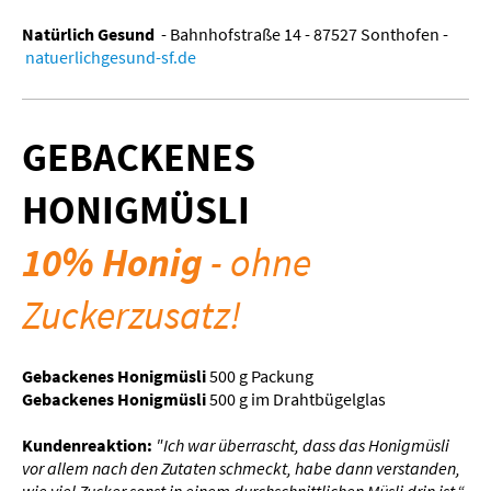
Natürlich Gesund
-
Bahnhofstraße 14 - 87527 Sonthofen -
natuerlichgesund-sf.de
GEBACKENES
HONIGMÜSLI
10% Honig
- oh
ne
Zuckerzusatz!
Gebackenes Honigmüsli
500 g Packung
Gebackenes Honigmüsli
500 g im Drahtbügelglas
Kundenreaktion:
"Ich war überrascht, dass das Honigmüsli
vor allem nach den Zutaten schmeckt, habe dann verstanden,
wie viel Zucker sonst in einem durchschnittlichen Müsli drin ist.“