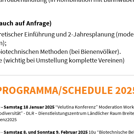
auch auf Anfrage)
retischer Einführung und
2-Jahresplanung (moder
n);
iotechnischen Methoden (bei Bienenvölker).
(wichtig bei Umstellung komplette Vereinen)
ROGRAMMA/SCHEDULE 202
 - Samstag 18 Januar 2025
“Velutina Konferenz” Moderation Work
iodiversität” - DLR – Dienstleistungszentrum Ländlicher Raum Brei
renz2025
e
-
Samstag 8. und Sonntag 9. Februar 2025
10u “Biotechnische B