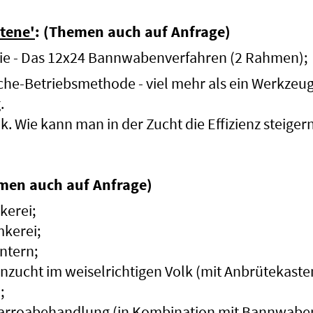
ttene'
: (Themen auch auf Anfrage)
e - Das 12x24 Bannwabenverfahren (2 Rahmen);
e-Betriebsmethode - viel mehr als ein Werkzeug
.
k. Wie kann man in der Zucht die Effizienz steiger
en auch auf Anfrage)
kerei;
mkerei;
ntern;
nzucht im weiselrichtigen Volk (mit Anbrütekast
;
Varroabehandlung (in Kombination mit Bannwabe