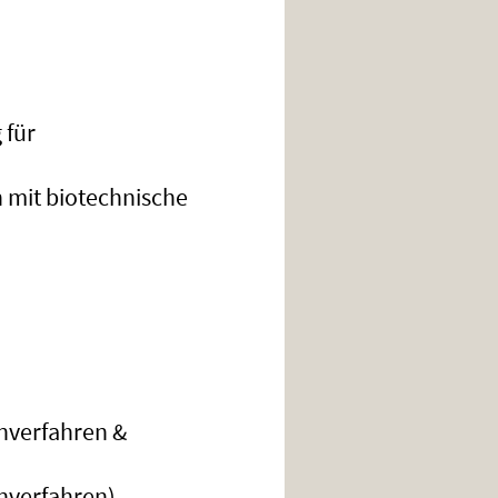
 für
n mit biotechnische
enverfahren &
nverfahren).