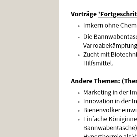
Vorträge
'Fortgeschri
Imkern ohne Chemi
Die Bannwabentasch
Varroabekämpfung
Zucht mit Biotechni
Hilfsmittel.
Andere Themen:
(Them
Marketing in der Im
Innovation in der I
Bienenvölker einwi
Einfache Königinne
Bannwabentasche)
Hyperthermie als 