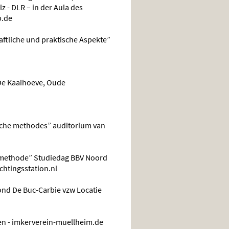
 - DLR – in der Aula des
p.de
ftliche und praktische Aspekte”
De Kaaihoeve, Oude
sche methodes” auditorium van
smethode” Studiedag BBV Noord
chtingsstation.nl
nd De Buc-Carbie vzw Locatie
gen - imkerverein-muellheim.de