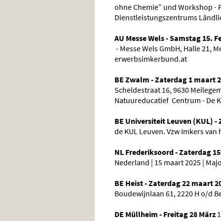
ohne Chemie” und Workshop - Pr
Dienstleistungszentrums Ländli
AU Messe Wels - Samstag 15. F
- Messe Wels GmbH, Halle 21, Mes
erwerbsimkerbund.at
BE Zwalm - Zaterdag 1 maart 
Scheldestraat 16, 9630 Meileg
Natuureducatief Centrum - De 
BE Universiteit Leuven (KUL) -
de KUL Leuven. Vzw Imkers van 
NL Frederiksoord - Zaterdag 1
Nederland | 15 maart 2025 | Maj
BE Heist - Zaterdag 22 maart 2
Boudewijnlaan 61, 2220 H o/d B
DE Müllheim - Freitag 28 März
1