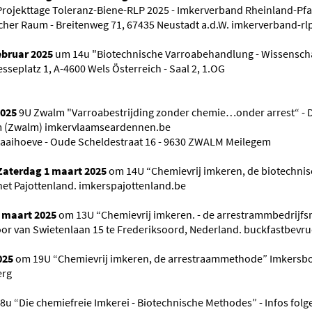
ojekttage Toleranz-Biene-RLP 2025 - Imkerverband Rheinland-Pfalz
cher Raum - Breitenweg 71, 67435 Neustadt a.d.W. imkerverband-rl
ebruar 2025
um 14u "Biotechnische Varroabehandlung - Wissenscha
seplatz 1, A-4600 Wels Österreich - Saal 2, 1.OG
2025
9U Zwalm "Varroabestrijding zonder chemie…onder arrest“ - 
em (Zwalm) imkervlaamseardennen.be
Kaaihoeve - Oude Scheldestraat 16 - 9630 ZWALM Meilegem
 Zaterdag 1 maart 2025
om 14U “Chemievrij imkeren, de biotechni
het Pajottenland. imkerspajottenland.be
5 maart 2025
om 13U “Chemievrij imkeren. - de arrestrammbedrijf
oor van Swietenlaan 15 te Frederiksoord, Nederland. buckfastbevru
025
om 19U “Chemievrij imkeren, de arrestraammethode” Imkersbo
erg
8u “Die chemiefreie Imkerei - Biotechnische Methodes” - Infos fol