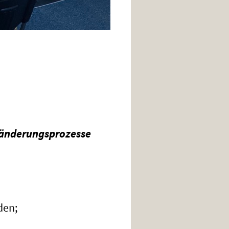
eränderungsprozesse
den;