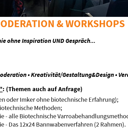
MODERATION & WORKSHOPS
ie ohne Inspiration UND Gespräch...
:
Moderation • Kreativität/Gestaltung&Design • V
"
: (Themen auch auf Anfrage)
en oder Imker ohne biotechnische Erfahrung);
 biotechnische Methoden;
e - alle Biotechnische Varroabehandlungsmetho
e - Das 12x24 Bannwabenverfahren (2 Rahmen).